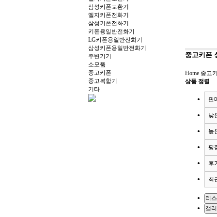
삼성키폰교환기
엘지키폰전화기
삼성키폰전화기
키폰용일반전화기
LG키폰용일반전화기
삼성키폰용일반전화기
중고키폰 
주변기기
소모품
중고키폰
Home
중고
중고복합기
상품 정렬
기타
판
낮
높
평
후
최
리스
갤러