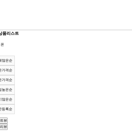
상품리스트
키폰
매많은순
은가격순
은가격순
점높은순
기많은순
근등록순
트뷰
리뷰