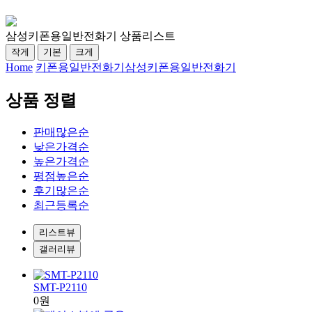
삼성키폰용일반전화기 상품리스트
작게
기본
크게
Home
키폰용일반전화기
삼성키폰용일반전화기
상품 정렬
판매많은순
낮은가격순
높은가격순
평점높은순
후기많은순
최근등록순
리스트뷰
갤러리뷰
SMT-P2110
0원